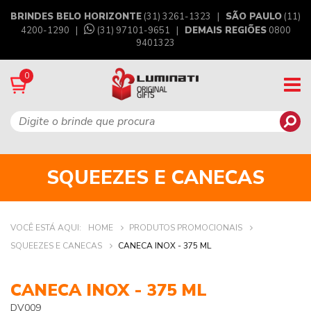
BRINDES BELO HORIZONTE
(31) 3261-1323 |
SÃO PAULO
(11)
4200-1290 |
(31) 97101-9651
|
DEMAIS REGIÕES
0800
9401323
0
SQUEEZES E CANECAS
VOCÊ ESTÁ AQUI:
HOME
PRODUTOS PROMOCIONAIS
SQUEEZES E CANECAS
CANECA INOX - 375 ML
CANECA INOX - 375 ML
DV009