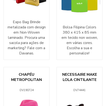
Expo Bag Brinde
metalizada com design
Bolsa Filipina Colors
em Non-Woven
380 x 415 x 85 mm
laminado. Procura uma
em tecido non woven,
sacola para ações de
em várias cores.
marketing? Fale com a
Escolha a sua e
Davanas.
personalize!
CHAPÉU
NECESSAIRE MAKE
METROPOLITAN
LOLA CINTILANTE
DV190724
DV74441