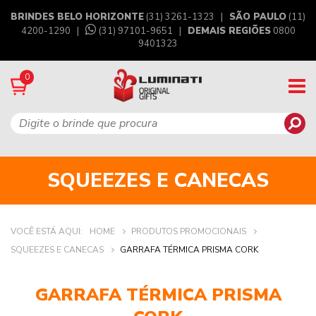
BRINDES BELO HORIZONTE
(31) 3261-1323 |
SÃO PAULO
(11)
4200-1290 |
(31) 97101-9651
|
DEMAIS REGIÕES
0800
9401323
0
SQUEEZES E CANECAS
VOCÊ ESTÁ AQUI:
HOME
PRODUTOS PROMOCIONAIS
SQUEEZES E CANECAS
GARRAFA TÉRMICA PRISMA CORK
GARRAFA TÉRMICA PRISMA