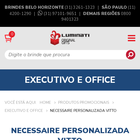
BRINDES BELO HORIZONTE
(31) 3261-1323 |
SÃO PAULO
(11)
4200-1290 |
(31) 97101-9651
|
DEMAIS REGIÕES
0800
9401323
0
EXECUTIVO E OFFICE
VOCÊ ESTÁ AQUI:
HOME
PRODUTOS PROMOCIONAIS
EXECUTIVO E OFFICE
NECESSAIRE PERSONALIZADA VITTO
NECESSAIRE PERSONALIZADA