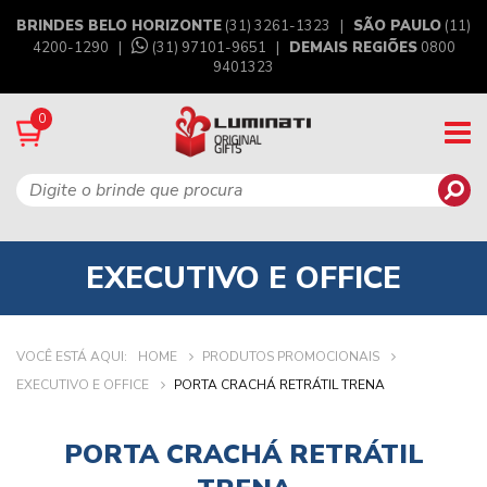
BRINDES BELO HORIZONTE
(31) 3261-1323 |
SÃO PAULO
(11)
4200-1290 |
(31) 97101-9651
|
DEMAIS REGIÕES
0800
9401323
0
EXECUTIVO E OFFICE
VOCÊ ESTÁ AQUI:
HOME
PRODUTOS PROMOCIONAIS
EXECUTIVO E OFFICE
PORTA CRACHÁ RETRÁTIL TRENA
PORTA CRACHÁ RETRÁTIL