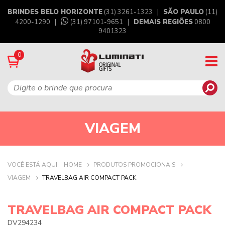
BRINDES BELO HORIZONTE
(31) 3261-1323 |
SÃO PAULO
(11)
4200-1290 |
(31) 97101-9651
|
DEMAIS REGIÕES
0800
9401323
0
VIAGEM
VOCÊ ESTÁ AQUI:
HOME
PRODUTOS PROMOCIONAIS
VIAGEM
TRAVELBAG AIR COMPACT PACK
TRAVELBAG AIR COMPACT PACK
DV294234