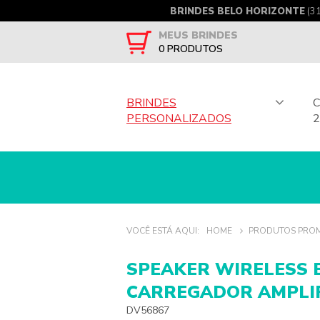
BRINDES BELO HORIZONTE
(3
MEUS BRINDES
0
PRODUTOS
BRINDES
PERSONALIZADOS
2
VOCÊ ESTÁ AQUI:
HOME
PRODUTOS PRO
SPEAKER WIRELESS 
CARREGADOR AMPLI
DV56867