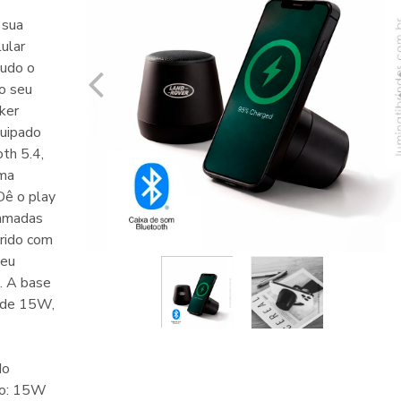
 sua
lular
tudo o
o seu
ker
quipado
th 5.4,
uma
Dê o play
hamadas
erido com
seu
. A base
o de 15W,
do
ão: 15W