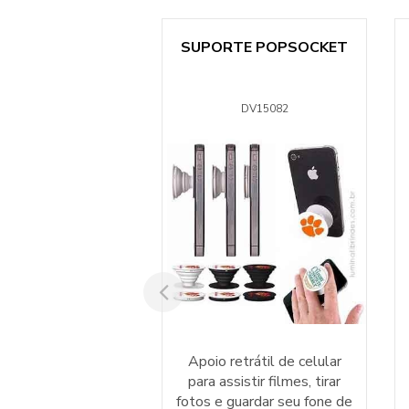
EAKER CUP
SUPORTE POPSOCKET
LUETOOTH
DV2024819
DV15082
 Cup Bluetooth, o
 Davanas que toca
e vem com abridor
afa! Grave já a sua
marca!
Apoio retrátil de celular
para assistir filmes, tirar
fotos e guardar seu fone de