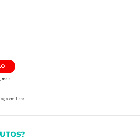
ÃO
, mais
 logo em 1 cor.
DUTOS?