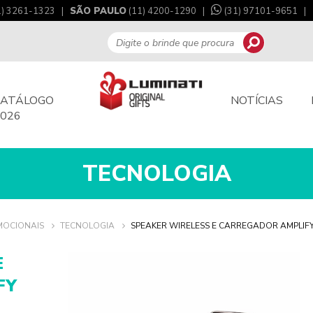
1) 3261-1323 |
SÃO PAULO
(11) 4200-1290 |
(31) 97101-9651
|
CATÁLOGO
NOTÍCIAS
026
TECNOLOGIA
MOCIONAIS
TECNOLOGIA
SPEAKER WIRELESS E CARREGADOR AMPLIF
E
FY