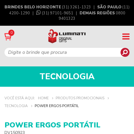
BRINDES BELO HORIZONTE
(31) 3261-1323 |
SÃO PAULO
(11)
4200-1290 |
(31) 97101-9651
|
DEMAIS REGIÕES
0800
9401323
0
TECNOLOGIA
VOCÊ ESTÁ AQUI:
HOME
PRODUTOS PROMOCIONAIS
TECNOLOGIA
POWER ERGOS PORTÁTIL
POWER ERGOS PORTÁTIL
DV150923