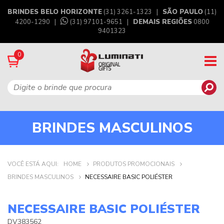
BRINDES BELO HORIZONTE
(31) 3261-1323 |
SÃO PAULO
(11)
4200-1290 |
(31) 97101-9651
|
DEMAIS REGIÕES
0800
9401323
0
BRINDES MASCULINOS
VOCÊ ESTÁ AQUI:
HOME
PRODUTOS PROMOCIONAIS
BRINDES MASCULINOS
NECESSAIRE BASIC POLIÉSTER
NECESSAIRE BASIC POLIÉSTER
DV383562